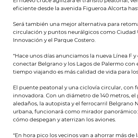
El nuevo cruce agilizará el tránsito peatonal, ve
eficiente desde la avenida Figueroa Alcorta has
Será también una mejor alternativa para retom
circulación y puntos neurálgicos como Ciudad Un
Innovación y el Parque Costero.
“Hace unos días anunciamos la nueva Línea F y
conectar Belgrano y los Lagos de Palermo con 
tiempo viajando es más calidad de vida para los
El puente peatonal y una ciclovía circular, con 
innovadora. Con un diámetro de 140 metros, el p
aledaños, la autopista y el ferrocarril Belgrano 
urbana, funcionará como mirador panorámico: 
cómo despegan y aterrizan los aviones.
“En hora pico los vecinos van a ahorrar más de