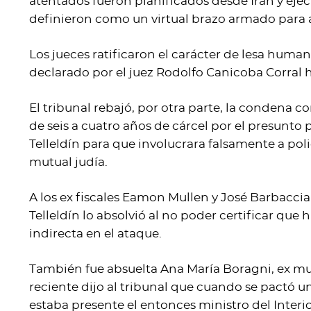
atentados fueron planificados desde Irán y eje
definieron como un virtual brazo armado para a
Los jueces ratificaron el carácter de lesa human
declarado por el juez Rodolfo Canicoba Corral 
El tribunal rebajó, por otra parte, la condena c
de seis a cuatro años de cárcel por el presunto
Telleldín para que involucrara falsamente a pol
mutual judía.
A los ex fiscales Eamon Mullen y José Barbaccia 
Telleldín lo absolvió al no poder certificar que
indirecta en el ataque.
También fue absuelta Ana María Boragni, ex muj
reciente dijo al tribunal que cuando se pactó un
estaba presente el entonces ministro del Interio