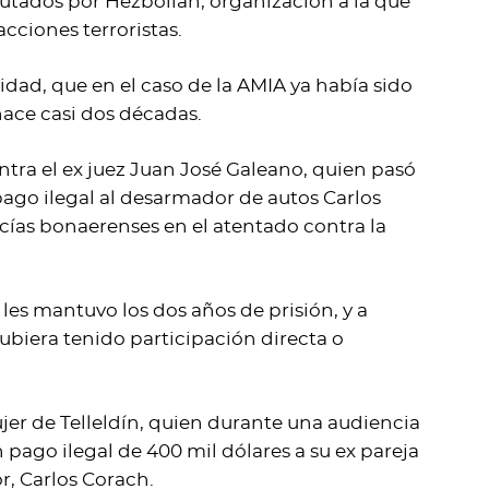
cutados por Hezbollah, organización a la que
cciones terroristas.
idad, que en el caso de la AMIA ya había sido
hace casi dos décadas.
ontra el ex juez Juan José Galeano, quien pasó
 pago ilegal al desarmador de autos Carlos
icías bonaerenses en el atentado contra la
les mantuvo los dos años de prisión, y a
 hubiera tenido participación directa o
er de Telleldín, quien durante una audiencia
 pago ilegal de 400 mil dólares a su ex pareja
r, Carlos Corach.